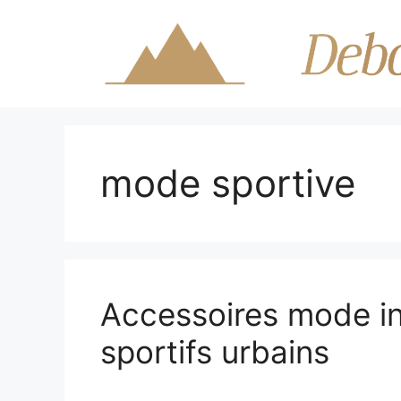
Aller
au
contenu
mode sportive
Accessoires mode in
sportifs urbains