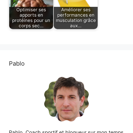
Optimiser ses
Améliorer ses
apports en
performances en
protéines pour un
musculation grâce
corps sec…
aux…
Pablo
Pablo, Coach sportif et blogueur sur mon temps