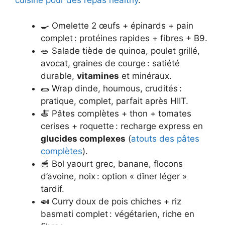
cuisine pour des repas healthy
.
🍳 Omelette 2 œufs + épinards + pain
complet : protéines rapides + fibres + B9.
🥗 Salade tiède de quinoa, poulet grillé,
avocat, graines de courge : satiété
durable,
vitamines
et minéraux.
🌯 Wrap dinde, houmous, crudités :
pratique, complet, parfait après HIIT.
🍝 Pâtes complètes + thon + tomates
cerises + roquette : recharge express en
glucides complexes
(
atouts des pâtes
complètes
).
🥣 Bol yaourt grec, banane, flocons
d’avoine, noix : option « dîner léger »
tardif.
🍛 Curry doux de pois chiches + riz
basmati complet : végétarien, riche en