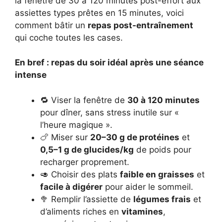
la fenêtre de 30 à 120 minutes post-effort aux
assiettes types prêtes en 15 minutes, voici
comment bâtir un
repas post-entraînement
qui coche toutes les cases.
En bref : repas du soir idéal après une séance
intense
🔁 Viser la fenêtre de
30 à 120 minutes
pour dîner, sans stress inutile sur «
l’heure magique ».
🍗 Miser sur
20–30 g de protéines
et
0,5–1 g de glucides/kg
de poids pour
recharger proprement.
🥑 Choisir des plats
faible en graisses
et
facile à digérer
pour aider le sommeil.
🥦 Remplir l’assiette de
légumes frais
et
d’aliments riches en
vitamines
,