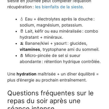
sieste en journée peut compléter l’équation
récupération :
les bienfaits de la sieste
.
💧 Eau + électrolytes après la douche :
sodium, magnésium, potassium.
🥛 Lait, kéfir ou eau minéralisée : combo
hydratant + minéraux.
🍌 Banane/kiwi + yaourt : glucides,
vitamines
, tryptophane ami du sommeil.
🧂 Micro-pincée de sel si sueur
abondante : rétention hydrique contrôlée.
Une
hydration
maîtrisée + un dîner équilibré =
plus d’énergie au prochain entraînement.
Questions fréquentes sur le
repas du soir après une
séance intense