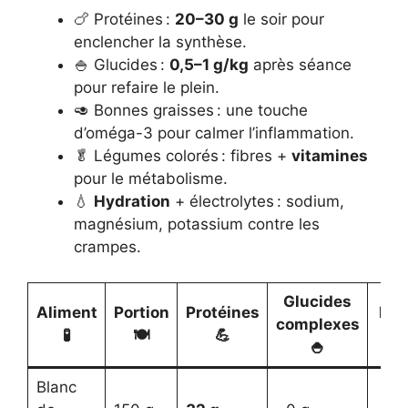
🍗 Protéines :
20–30 g
le soir pour
enclencher la synthèse.
🍚 Glucides :
0,5–1 g/kg
après séance
pour refaire le plein.
🥑 Bonnes graisses : une touche
d’oméga-3 pour calmer l’inflammation.
🥬 Légumes colorés : fibres +
vitamines
pour le métabolisme.
💧
Hydration
+ électrolytes : sodium,
magnésium, potassium contre les
crampes.
Glucides
Aliment
Portion
Protéines
Lip
complexes
🧪
🍽️
💪

🍚
Blanc