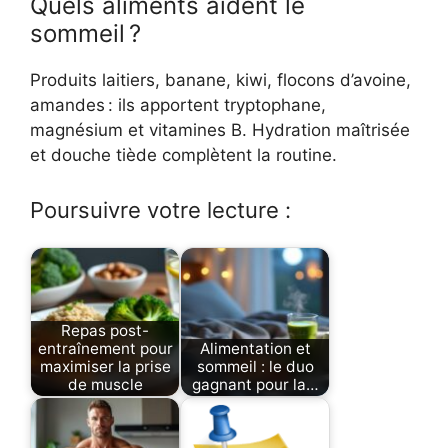
Quels aliments aident le
sommeil ?
Produits laitiers, banane, kiwi, flocons d’avoine,
amandes : ils apportent tryptophane,
magnésium et vitamines B. Hydration maîtrisée
et douche tiède complètent la routine.
Poursuivre votre lecture :
Repas post-
entraînement pour
Alimentation et
maximiser la prise
sommeil : le duo
de muscle
gagnant pour la…