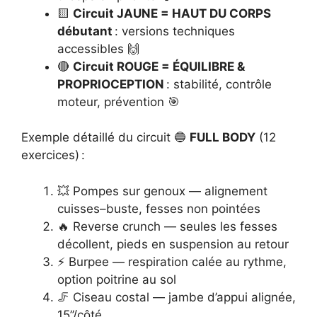
🟨
Circuit JAUNE = HAUT DU CORPS
débutant
: versions techniques
accessibles 🙌
🔴
Circuit ROUGE = ÉQUILIBRE &
PROPRIOCEPTION
: stabilité, contrôle
moteur, prévention 🎯
Exemple détaillé du circuit 🔵
FULL BODY
(12
exercices) :
💥 Pompes sur genoux — alignement
cuisses–buste, fesses non pointées
🔥 Reverse crunch — seules les fesses
décollent, pieds en suspension au retour
⚡ Burpee — respiration calée au rythme,
option poitrine au sol
🦵 Ciseau costal — jambe d’appui alignée,
15’’/côté