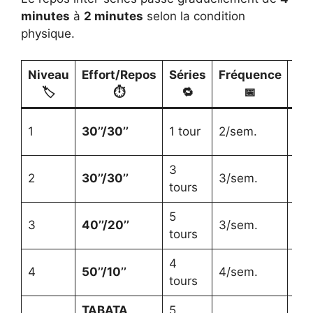
minutes
à
2 minutes
selon la condition
physique.
Niveau
Effort/Repos
Séries
Fréquence
F
🏷️
⏱️
🔁
📅
Dé
1
30’’/30’’
1 tour
2/sem.
😊
3
Ha
2
30’’/30’’
3/sem.
tours
🔧
5
3
40’’/20’’
3/sem.
Vol
tours
4
4
50’’/10’’
4/sem.
Den
tours
TABATA
5
Pui