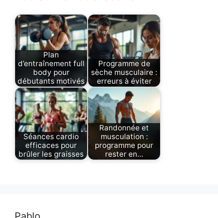
Plan
d’entraînement full
Programme de
body pour
sèche musculaire :
débutants motivés
erreurs à éviter
Randonnée et
Séances cardio
musculation :
efficaces pour
programme pour
brûler les graisses
rester en…
Pablo