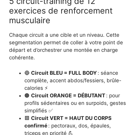
5 circuit-training de 12
exercices de renforcement
musculaire
Chaque circuit a une cible et un niveau. Cette
segmentation permet de coller à votre point de
départ et d’orchestrer une montée en charge
cohérente.
🔵
Circuit BLEU = FULL BODY
: séance
complète, accent abdos/fessiers, brûle-
calories ⚡
🟠
Circuit ORANGE = DÉBUTANT
: pour
profils sédentaires ou en surpoids, gestes
simplifiés ✅
🟩
Circuit VERT = HAUT DU CORPS
confirmé
: pectoraux, dos, épaules,
triceps en priorité 💪