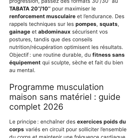
progression, passez des formats 30’’/30’’ au
TABATA 20’’/10’’
pour maximiser le
renforcement musculaire
et l’endurance. Des
rappels techniques sur les
pompes
,
squats
,
gainage
et
abdominaux
sécurisent vos
postures, tandis que des conseils
nutrition/récupération optimisent les résultats.
Objectif : une routine durable, du
fitness sans
équipement
qui sculpte, sèche et fait du bien
au mental.
Programme musculation
maison sans matériel : guide
complet 2026
Le principe : enchaîner des
exercices poids du
corps
variés en circuit pour solliciter l’ensemble
du corps et maintenir une fréquence cardiaque