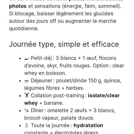
photos
et sensations (énergie, faim, sommeil).
Si blocage, baisser légèrement les glucides
autour des jours off ou augmenter la marche
quotidienne.
Journée type, simple et efficace
🍳 Petit-déj : 3 blancs + 1 œuf, flocons
d’avoine, skyr, fruits rouges. Option : clear
whey en boisson.
🥗 Déjeuner : poulet/dinde 150 g, quinoa,
légumes fibres + herbes.
🏋️ Collation post-training :
isolate/clear
whey
+ banane.
🍠 Dîner : omelette 2 œufs + 3 blancs,
brocoli vapeur, patate douce.
💧 Toute la journée :
hydratation
constante + électrolytes légers.