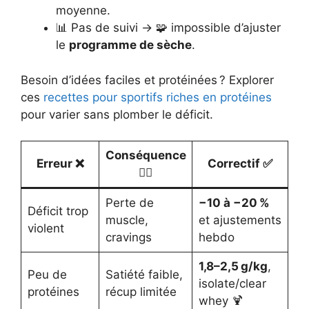
moyenne.
📊 Pas de suivi → 🧩 impossible d’ajuster
le
programme de sèche
.
Besoin d’idées faciles et protéinées ? Explorer
ces
recettes pour sportifs riches en protéines
pour varier sans plomber le déficit.
Conséquence
Erreur ❌
Correctif ✅
😵‍💫
Perte de
−10 à −20 %
Déficit trop
muscle,
et ajustements
violent
cravings
hebdo
1,8–2,5 g/kg
,
Peu de
Satiété faible,
isolate/clear
protéines
récup limitée
whey 🍹