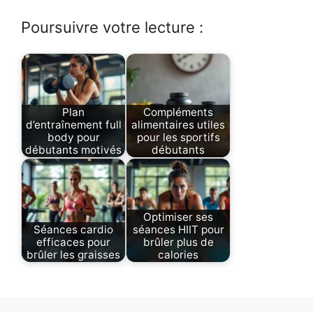
Poursuivre votre lecture :
Plan
Compléments
d’entraînement full
alimentaires utiles
body pour
pour les sportifs
débutants motivés
débutants
Optimiser ses
Séances cardio
séances HIIT pour
efficaces pour
brûler plus de
brûler les graisses
calories