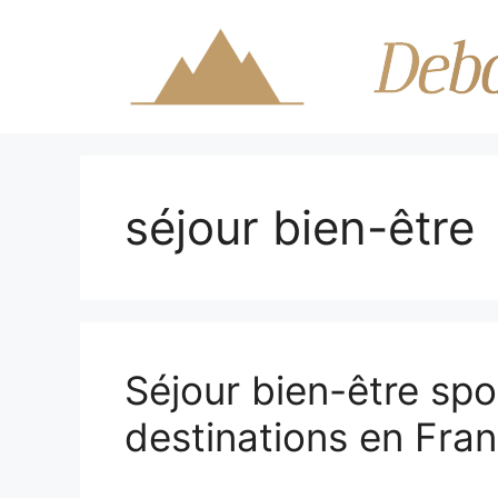
Aller
au
contenu
séjour bien-être
Séjour bien-être spor
destinations en Fra