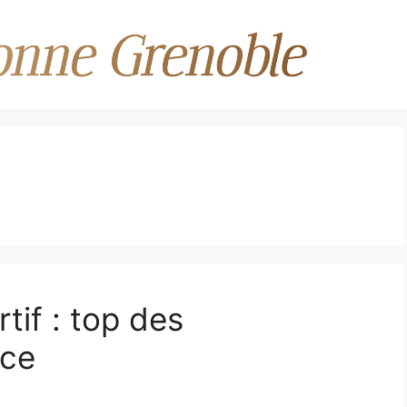
tif : top des
nce