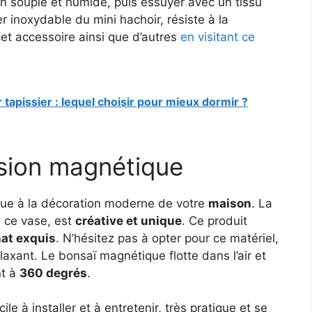
on souple et humide, puis essuyer avec un tissu
r inoxydable du mini hachoir, résiste à la
et accessoire ainsi que d’autres
en visitant ce
tapissier : lequel choisir pour mieux dormir ?
sion magnétique
ibue à la décoration moderne de votre
maison
. La
e ce vase, est
créative et unique
. Ce produit
nat exquis
. N’hésitez pas à opter pour ce matériel,
laxant. Le bonsaï magnétique flotte dans l’air et
nt à
360 degrés
.
e à installer et à entretenir, très pratique et se