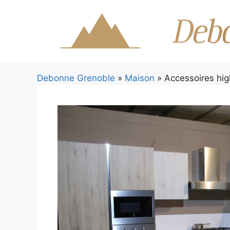
Aller
au
contenu
Debonne Grenoble
»
Maison
» Accessoires hi