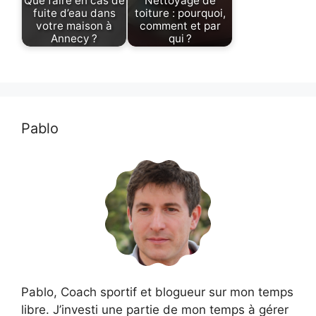
Que faire en cas de
Nettoyage de
fuite d’eau dans
toiture : pourquoi,
votre maison à
comment et par
Annecy ?
qui ?
Pablo
Pablo, Coach sportif et blogueur sur mon temps
libre. J’investi une partie de mon temps à gérer