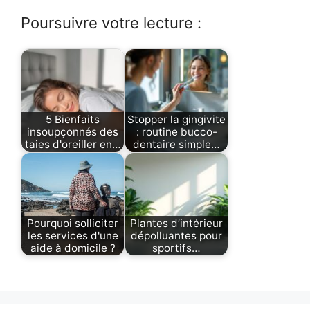
Poursuivre votre lecture :
5 Bienfaits
Stopper la gingivite
insoupçonnés des
: routine bucco-
taies d'oreiller en…
dentaire simple…
Pourquoi solliciter
Plantes d’intérieur
les services d'une
dépolluantes pour
aide à domicile ?
sportifs…